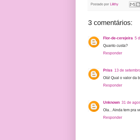
Postado por
Lilithy
3 comentários:
Flor-de-cerejeira
5 
Quanto custa?
Responder
Priss
13 de setembr
Olá! Qual o valor da
Responder
Unknown
31 de agos
Ola... Ainda tem pra 
Responder