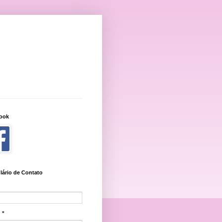
ook
lário de Contato
l
*