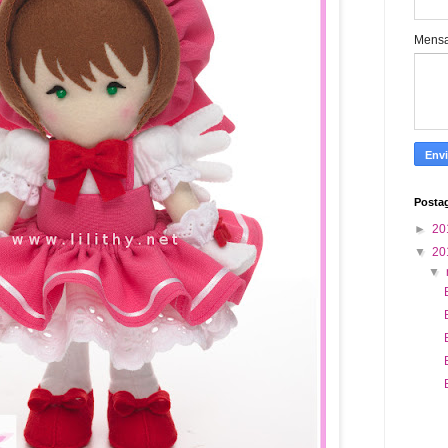
Mens
Posta
►
20
▼
20
▼