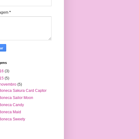
agem
*
gens
16
(3)
15
(5)
novembro
(5)
Boneca Sakura Card Captor
Boneca Sailor Moon
Boneca Candy
Boneca Maid
Boneca Sweety